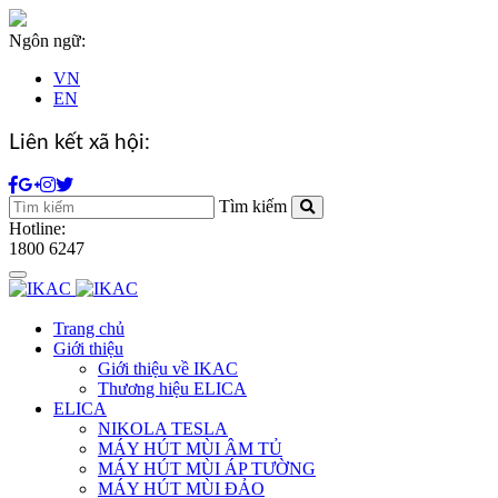
Ngôn ngữ:
VN
EN
Liên kết xã hội:
Tìm kiếm
Hotline:
1800 6247
Toggle
navigation
Trang chủ
Giới thiệu
Giới thiệu về IKAC
Thương hiệu ELICA
ELICA
NIKOLA TESLA
MÁY HÚT MÙI ÂM TỦ
MÁY HÚT MÙI ÁP TƯỜNG
MÁY HÚT MÙI ĐẢO