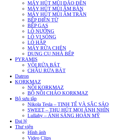
MÁY HÚT MÙI ĐẢO ĐÈN
MÁY HÚT MÙI ÂM BÀN
MÁY HÚT MÙI ÂM TRẦN
BẾP ĐIỆN TỪ
BẾP GAS
LÒ NƯỚNG
LÒ VI SÓNG
LÒ HẤP
MÁY RỬA CHÉN
DỤNG CỤ NHÀ BẾP
PYRAMIS
VÒI RỬA BÁT
CHẬU RỬA BÁT
Datron
KORKMAZ
NỒI KORKMAZ
BỘ NỒI CHẢO KORKMAZ
Bộ sưu tập
Nikola Tesla – TINH TẾ VÀ SẮC SẢO
SWEET – THU HÚT MỌI ÁNH NHÌN
Lullaby – ÁNH SÁNG HOÀN MỸ
Đại lý
Thư viện
Hình ảnh
Video Clips