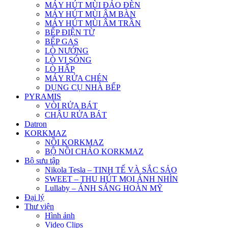
MÁY HÚT MÙI ĐẢO ĐÈN
MÁY HÚT MÙI ÂM BÀN
MÁY HÚT MÙI ÂM TRẦN
BẾP ĐIỆN TỪ
BẾP GAS
LÒ NƯỚNG
LÒ VI SÓNG
LÒ HẤP
MÁY RỬA CHÉN
DỤNG CỤ NHÀ BẾP
PYRAMIS
VÒI RỬA BÁT
CHẬU RỬA BÁT
Datron
KORKMAZ
NỒI KORKMAZ
BỘ NỒI CHẢO KORKMAZ
Bộ sưu tập
Nikola Tesla – TINH TẾ VÀ SẮC SẢO
SWEET – THU HÚT MỌI ÁNH NHÌN
Lullaby – ÁNH SÁNG HOÀN MỸ
Đại lý
Thư viện
Hình ảnh
Video Clips