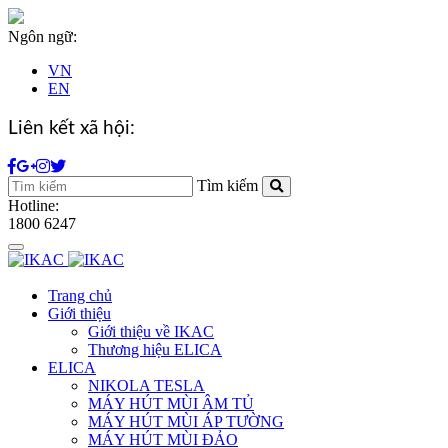
Ngôn ngữ:
VN
EN
Liên kết xã hội:
Tìm kiếm
Hotline:
1800 6247
Toggle
navigation
Trang chủ
Giới thiệu
Giới thiệu về IKAC
Thương hiệu ELICA
ELICA
NIKOLA TESLA
MÁY HÚT MÙI ÂM TỦ
MÁY HÚT MÙI ÁP TƯỜNG
MÁY HÚT MÙI ĐẢO