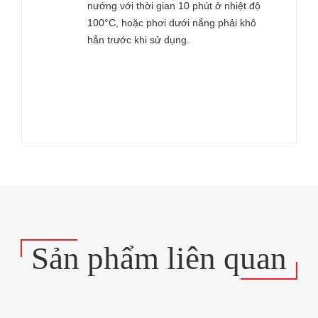
nướng với thời gian 10 phút ở nhiệt độ
100°C, hoặc phơi dưới nắng phải khô
hẳn trước khi sử dụng.
Sản phẩm liên quan
YE ISLAND
ELICA DESIGN CENTER
TUBE ISLAND